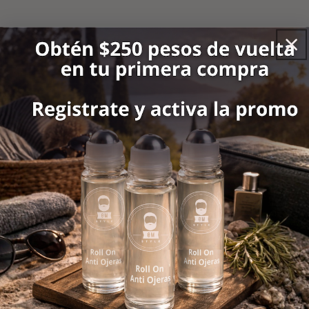
6
Reviews
SERGIO OBED
R.A.
2025-03-12
2025-05-28