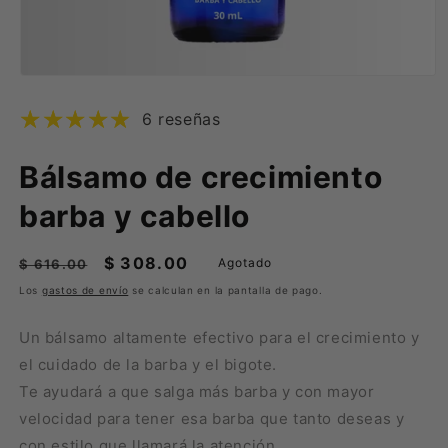
Abrir
elemento
multimedia
6 reseñas
1
en
una
Bálsamo de crecimiento
ventana
modal
barba y cabello
Precio
Precio
$ 308.00
Agotado
$ 616.00
habitual
de
Los
gastos de envío
se calculan en la pantalla de pago.
oferta
Un bálsamo altamente efectivo para el crecimiento y
el cuidado de la barba y el bigote.
Te ayudará a que salga más barba y con mayor
velocidad para tener esa barba que tanto deseas y
con estilo que llamará la atención.