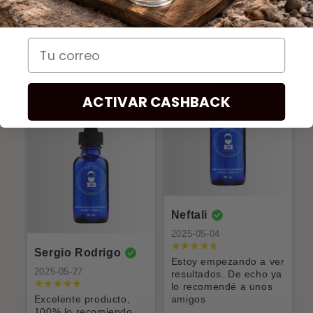
Excelente producto,
Buen producto, con
llevo cinco días de
entrega rápida
aplicación y ya se me
está brotando la barba
Lo recomiendo al 💯
ACTIVAR CASHBACK
Neftali
2025-05-04
Sergio Rodrigo
Estoy empezando a ver
2025-05-27
resultados. De echo ya
lo recomendé a unos
Excelente producto,
amigos
100% lo recomiendo