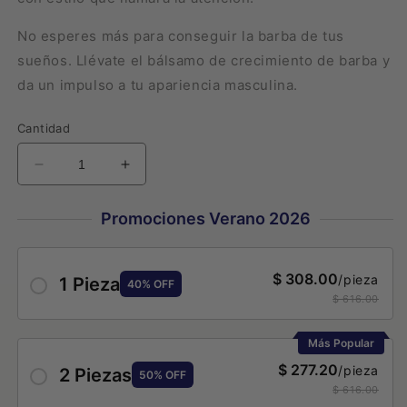
No esperes más para conseguir la barba de tus
sueños. Llévate el bálsamo de crecimiento de barba y
da un impulso a tu apariencia masculina.
Cantidad
Reducir
Aumentar
cantidad
cantidad
para
para
Promociones Verano 2026
Bálsamo
Bálsamo
de
de
crecimiento
crecimiento
$ 308.00
/pieza
1 Pieza
barba
barba
40% OFF
$ 616.00
y
y
cabello
cabello
Más Popular
$ 277.20
/pieza
2 Piezas
50% OFF
$ 616.00