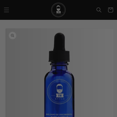
Ir
directamente
Carrito
al contenido
Ir
directamente
a la
información
del producto