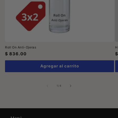
Roll On Anti-Ojeras
H
Precio
$ 836.00
P
$
habitual
h
Agregar al carrito
de
1
/
4
Menú